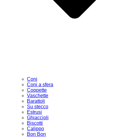
Coni
Coni a sfera
Coppette
Vaschette
Barattoli
Su stecco
Estrusi
Ghiaccioli
Biscotti
Calippo
Bon Bon