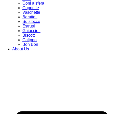
Coni a sfera
Coppette
Vaschette
Barattoli
Su stecco
Estrusi
Ghiaccioli
Biscotti
Calippo
Bon Bon
About Us