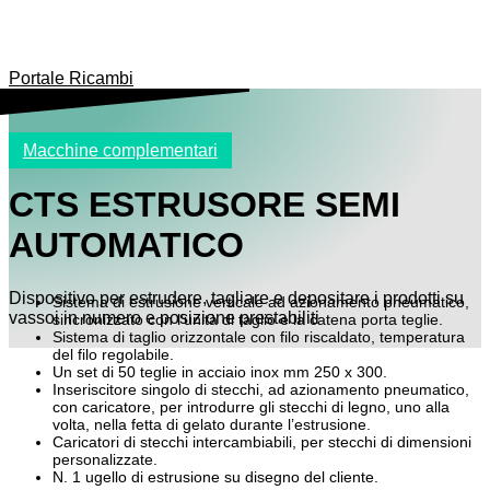
Portale Ricambi
Macchine complementari
CTS ESTRUSORE SEMI
AUTOMATICO
Dispositivo per estrudere, tagliare e depositare i prodotti su
Sistema di estrusione verticale ad azionamento pneumatico,
vassoi in numero e posizione prestabiliti
sincronizzato con l’unità di taglio e la catena porta teglie.
Sistema di taglio orizzontale con filo riscaldato, temperatura
del filo regolabile.
Un set di 50 teglie in acciaio inox mm 250 x 300.
Inseriscitore singolo di stecchi, ad azionamento pneumatico,
con caricatore, per introdurre gli stecchi di legno, uno alla
volta, nella fetta di gelato durante l’estrusione.
Caricatori di stecchi intercambiabili, per stecchi di dimensioni
personalizzate.
N. 1 ugello di estrusione su disegno del cliente.